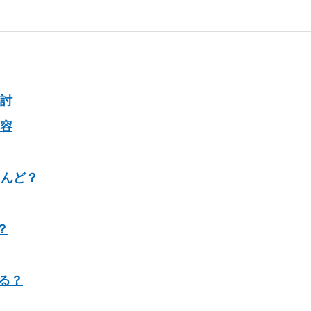
検討
容
とんど？
？
る？