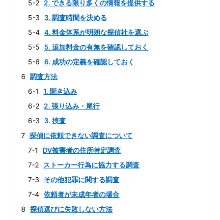
5-2
2. できる限り多くの情報を提供する
5-3
3. 調査時間を決める
5-4
4. 料金体系が明朗な探偵社を選ぶ
5-5
5. 追加料金の有無を確認しておく
5-6
6. 成功の定義を確認しておく
6
調査方法
6-1
1. 聞き込み
6-2
2. 張り込み・尾行
6-3
3. 捜査
7
探偵に依頼できない調査について
7-1
DV被害者の住所特定調査
7-2
ストーカー行為に協力する調査
7-3
その他犯罪に関する調査
7-4
依頼者が未成年者の場合
8
探偵選びに失敗しない方法