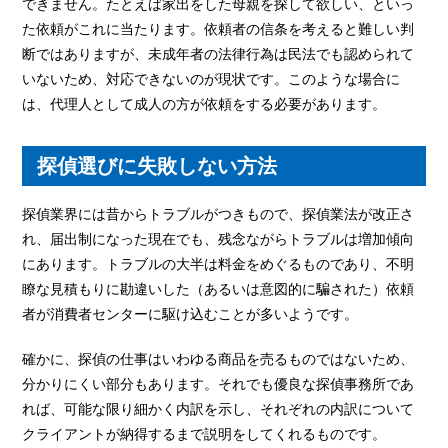
できません。たとえば家出をした母親を探して欲しい、といっ
た依頼がこれに当たります。依頼者の信条を考えると難しい判
断ではありますが、未成年者の法律行為は民法でも認められて
いないため、対応できないのが現状です。このような場合に
は、代理人として成人の方が依頼をする必要があります。
探偵選びに失敗しない方法
探偵業界には昔からトラブルがつきもので、探偵業法が改正さ
れ、届出制になった現在でも、残念ながらトラブルは増加傾向
にあります。トラブルの大半は料金をめぐるものであり、不明
瞭な見積もりに勘違いした（あるいは意図的に騙された）依頼
者が消費者センターに駆け込むことが多いようです。
確かに、探偵の仕事はいわゆる商品を売るものではないため、
分かりにくい部分もあります。それでも優良な探偵事務所であ
れば、可能な限り細かく内訳を示し、それぞれの内訳について
クライアントが納得するまで説明をしてくれるものです。