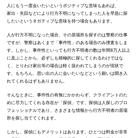
人にもう一度会いたいというポジティブな意味もあれば、
家出・失踪などにより行方不明になってしまった人を早急に探
したいというネガティブな意味を持つ場合もあります。
人が行方不明になった場合、その居場所を探すのは警察の仕事
ですが、警察はあくまで「事件性」のある場合のみ捜査をしま
す。しかし、事件性といっても行方不明者の数は年間8万人以上
に及ぶことから、必ずしも積極的に探してくれるわけではな
く、とりわけ家出等の場合は軽く扱われてしまうのが現状で
す。もちろん、思い出の人に会いたいなどという願いは聞き入
れてくれるはずもありません。
そんなときに、事件性の有無にかかわらず、クライアントのた
めに尽力してくれる存在が「探偵」です。探偵は人探しのプロ
フェッショナルであり、さまざまな情報から行方不明者の居場
所を探し当ててくれます。
しかし、探偵にもデメリットはあります。ひとつは料金が非常