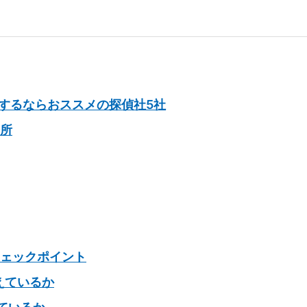
するならおススメの探偵社5社
務所
ェックポイント
えているか