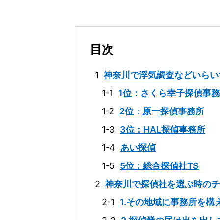
目次
1
神奈川で浮気調査などいらい
1-1
1位：さくら幸子探偵事
1-2
2位：原一探偵事務所
1-3
3位：HAL探偵事務所
1-4
あい探偵
1-5
5位：総合探偵社TS
2
神奈川で探偵社を選ぶ時のチ
2-1
1.その地域に事務所を構