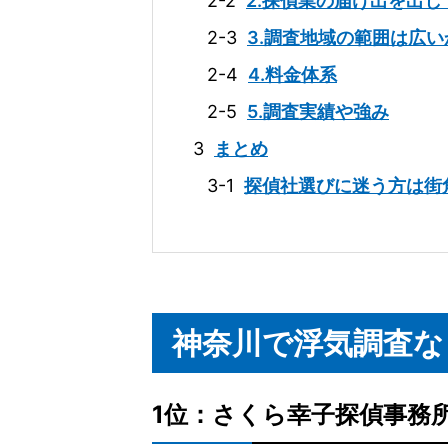
2-2
2.探偵業の届け出を出し
2-3
3.調査地域の範囲は広い
2-4
4.料金体系
2-5
5.調査実績や強み
3
まとめ
3-1
探偵社選びに迷う方は街
神奈川で浮気調査な
1位：さくら幸子探偵事務