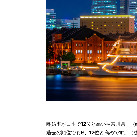
離婚率が日本で
12
位と高い神奈川県。（総
過去の順位でも
9、12
位と高めです。（総