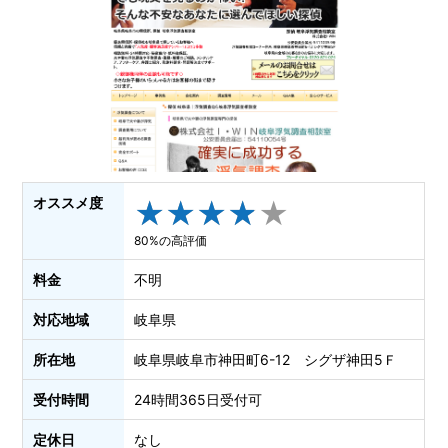
オススメ度
★
★
★
★
★
★
★
★
★
★
80%の高評価
料金
不明
対応地域
岐阜県
所在地
岐阜県岐阜市神田町6-12 シグザ神田5Ｆ
受付時間
24時間365日受付可
定休日
なし