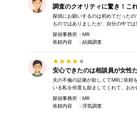
調査のクオリティに驚き！こ
探偵にお願いするのは初めてだったの
ものではありましたが、自分の中では気
探偵事務所
MR
依頼内容
結婚調査
★
★
★
★
★
★
★
★
★
★
安心できたのは相談員が女性
夫の不倫の証拠が欲しくてMRに依頼
いる私を何度も励ましてくれて、おかげ
探偵事務所
MR
依頼内容
浮気調査