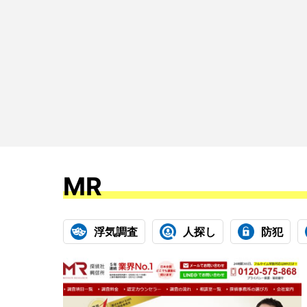
MR
浮気調査
人探し
防犯