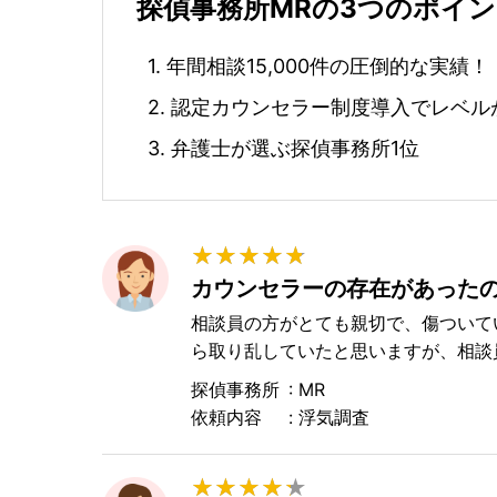
探偵事務所MRの3つのポイ
年間相談15,000件の圧倒的な実績！
認定カウンセラー制度導入でレベル
弁護士が選ぶ探偵事務所1位
★
★
★
★
★
★
★
★
★
★
カウンセラーの存在があった
相談員の方がとても親切で、傷ついて
ら取り乱していたと思いますが、相談員
探偵事務所
MR
依頼内容
浮気調査
★
★
★
★
★
★
★
★
★
★