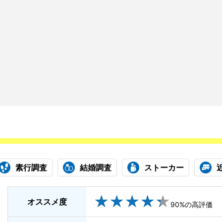
素行調査
結婚調査
ストーカー
★
★
★
★
★
★
★
★
★
★
オススメ度
90%の高評価