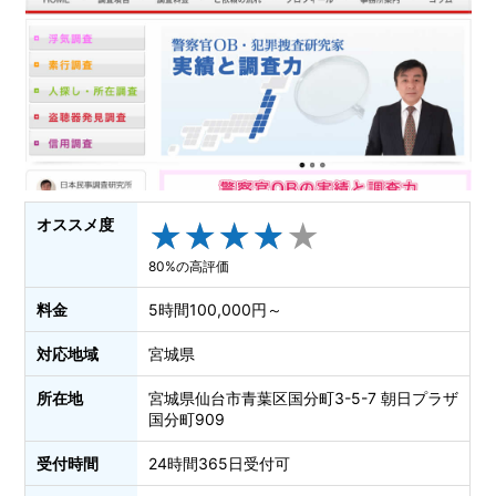
オススメ度
★
★
★
★
★
★
★
★
★
★
80%の高評価
料金
5時間100,000円～
対応地域
宮城県
所在地
宮城県仙台市青葉区国分町3-5-7 朝日プラザ
国分町909
受付時間
24時間365日受付可